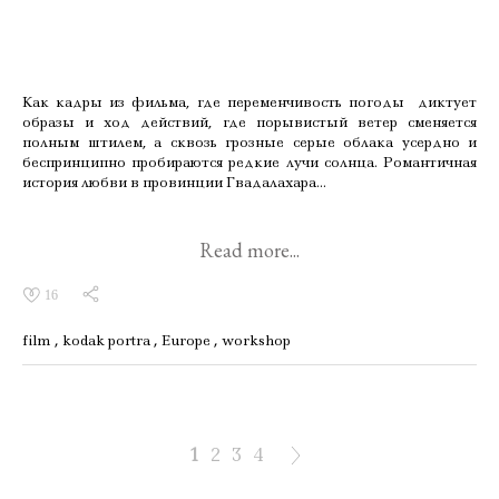
Как кадры из фильма, где переменчивость погоды диктует
образы и ход действий, где порывистый ветер сменяется
полным штилем, а сквозь грозные серые облака усердно и
беспринципно пробираются редкие лучи солнца. Романтичная
история любви в провинции Гвадалахара...
Read more...
16
film
kodak portra
Europe
workshop
1
2
3
4