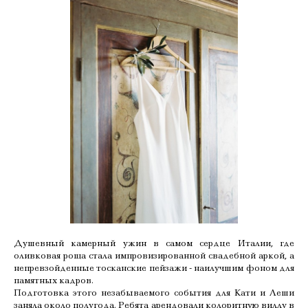
Душевный камерный ужин в самом сердце Италии, где
оливковая роща стала импровизированной свадебной аркой, а
непревзойденные тосканские пейзажи - наилучшим фоном для
памятных кадров.
Подготовка этого незабываемого события для Кати и Леши
заняла около полугода. Ребята арендовали колоритную виллу в