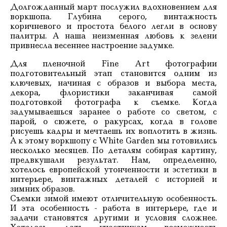
Долгожданный март послужил вдохновением для
воркшопа. Глубина серого, винтажность
коричневого и простота белого легли в основу
палитры. А наша неизменная любовь к зелени
привнесла весеннее настроение задумке.
Для пленочной Fine Art фотографии
подготовительный этап становится одним из
ключевых, начиная с образов и выбора места,
декора, флористики заканчивая самой
подготовкой фотографа к съемке. Когда
задумываешься заранее о работе со светом, с
парой, о сюжете, о ракурсах, когда в голове
рисуешь кадры и мечтаешь их воплотить в жизнь.
А к этому воркшопу с
White Garden
мы готовились
несколько месяцев. По деталям собирая картину,
предвкушали результат. Нам, определенно,
хотелось европейской утонченности и эстетики в
интерьере, винтажных деталей с историей и
зимних образов.
Съемки зимой имеют отличительную особенность.
И эта особенность - работа в интерьере, где и
задачи становятся другими и условия сложнее.