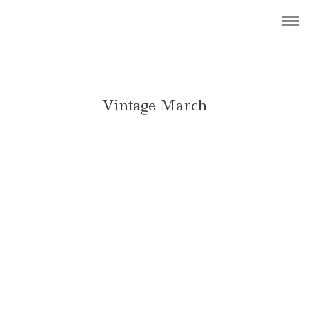
ABOUT
BLOG
PHOTOGRAPHY
Vintage March
DESIGN
CONTACT