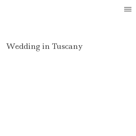
ABOUT
BLOG
PHOTOGRAPHY
Wedding in Tuscany
DESIGN
CONTACT