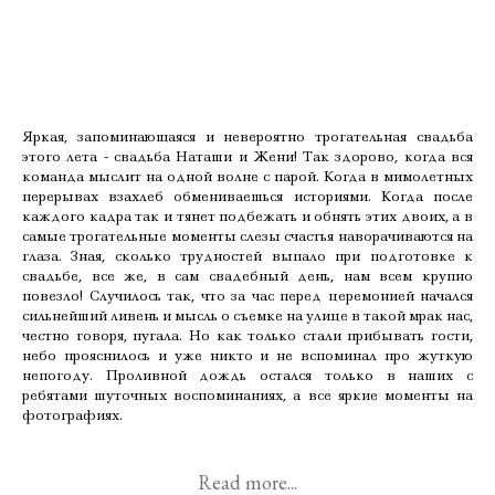
Яркая, запоминающаяся и невероятно трогательная свадьба
этого лета - свадьба Наташи и Жени! Так здорово, когда вся
команда мыслит на одной волне с парой. Когда в мимолетных
перерывах взахлеб обмениваешься историями. Когда после
каждого кадра так и тянет подбежать и обнять этих двоих, а в
самые трогательные моменты слезы счастья наворачиваются на
глаза. Зная, сколько трудностей выпало при подготовке к
свадьбе, все же, в сам свадебный день, нам всем крупно
повезло! Случилось так, что за час перед церемонией начался
сильнейший ливень и мысль о съемке на улице в такой мрак нас,
честно говоря, пугала. Но как только стали прибывать гости,
небо прояснилось и уже никто и не вспоминал про жуткую
непогоду. Проливной дождь остался только в наших с
ребятами шуточных воспоминаниях, а все яркие моменты на
фотографиях.
Read more...