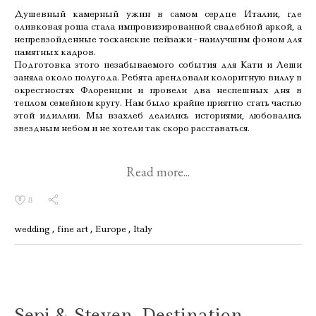
Душевный камерный ужин в самом сердце Италии, где
оливковая роща стала импровизированной свадебной аркой, а
непревзойденные тосканские пейзажи - наилучшим фоном для
памятных кадров.
Подготовка этого незабываемого события для Кати и Леши
заняла около полугода. Ребята арендовали колоритную виллу в
окрестностях Флоренции и провели два неспешных дня в
теплом семейном кругу. Нам было крайне приятно стать частью
этой идиллии. Мы взахлеб делились историями, любовались
звездным небом и не хотели так скоро расставаться.
Read more...
8
wedding
fine art
Europe
Italy
Sepi & Steven. Destination