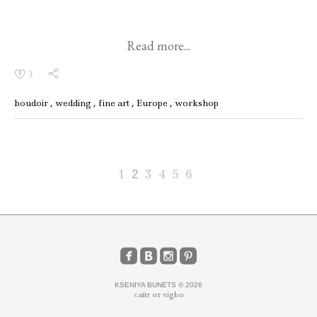
Read more...
3
boudoir
wedding
fine art
Europe
workshop
1
2
3
4
5
6
KSENIYA BUNETS © 2026
сайт от vigbo